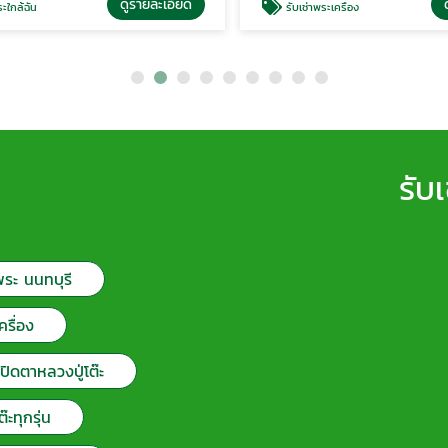
ดูรายละเอียด
ดู
ใกล้ฉัน
รับเช่าพระเครื่อง
รับ
พระ นนทบุรี
ครื่อง
ะปิดตาหลวงปู่โต๊ะ
๊ะทุกรุ่น