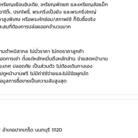
 เหรียญเยือนอินเดีย, เหรียญพัดยศ และเหรียญล้อแม็ก
าโต๊ะ, ปรกโพธิ์, พระกริ่งเป็งย้ง และพระกริ่งใหญ่
าสูงพิเศษ หรือพระหักซ่อม/สภาพใช้ ก็รับซื้อจริง
กสะสมที่ต้องการปล่อยออกจำนวนมาก
มตำหนิสากล ไม่มั่วราคา ไม่กดราคาลูกค้า
อดการเช่า ตั้งแต่หลักหมื่นถึงหลักล้าน จ่ายสดหน้างาน
วประเทศ ปลอดภัย เป็นส่วนตัว ไม่ต้องเดินทางเอง
ปดูหน้างานฟรี ไม่มีค่าใช้จ่ายและไม่มีข้อผูกมัด
้อมูลการซื้อขายเป็นความลับสูงสุด
 อำเภอปากเกร็ด นนทบุรี 11120