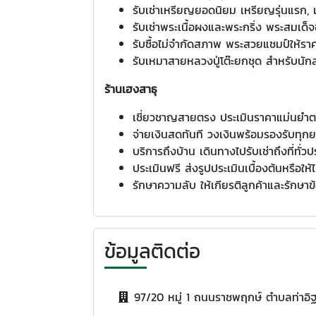
รับเช่าเหรียญยอดนิยม เหรียญรุ่นแรก,
รับเช่าพระเนื้อผงและพระกริ่ง พระสมเด็จข
รับซื้อไม่จำกัดสภาพ พระสวยแชมป์ให้ราค
รับเหมาสายหลวงปู่โต๊ะยกชุด สำหรับนั
ร้านเฮงสาธุ
เชี่ยวชาญสายตรง ประเมินราคาแม่นยำตา
จ่ายเงินสดทันที วงเงินพร้อมรองรับทุกย
บริการถึงบ้าน เดินทางไปรับเช่าถึงที่ทั่
ประเมินฟรี ส่งรูปประเมินเบื้องต้นหรือให้ไ
รักษาความลับ ให้เกียรติลูกค้าและรักษาข
ข้อมูลติดต่อ
97/20 หมู่ 1 ถนนราชพฤกษ์ ตำบลท่าอิฐ