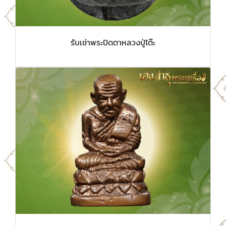
รับเช่าพระปิดตาหลวงปู่โต๊ะ